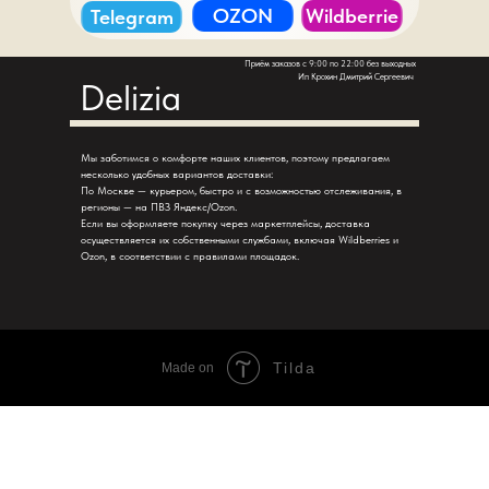
OZON
Wildberrie
Telegram
Приём заказов с 9:00 по 22:00 без выходных
Ип Крохин Дмитрий Сергеевич
Delizia
Мы заботимся о комфорте наших клиентов, поэтому предлагаем
несколько удобных вариантов доставки:
По Москве — курьером, быстро и с возможностью отслеживания, в
регионы — на ПВЗ Яндекс/Ozon.
Если вы оформляете покупку через маркетплейсы, доставка
осуществляется их собственными службами, включая Wildberries и
Ozon, в соответствии с правилами площадок.
Tilda
Made on