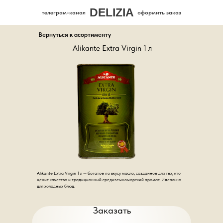
DELIZIA
телеграм-канал
оформить заказ
Вернуться к асортименту
Alikante Extra Virgin 1 л
Alikante Extra Virgin 1 л — богатое по вкусу масло, созданное для тех, кто
ценит качество и традиционный средиземноморский аромат. Идеально
для холодных блюд.
Заказать