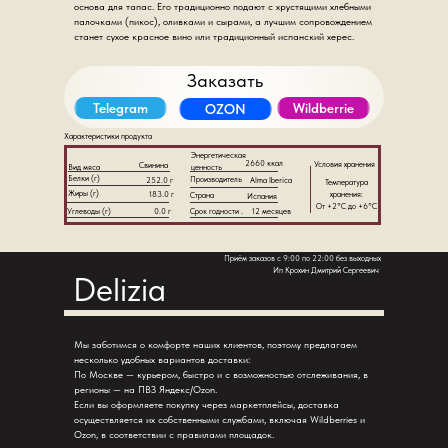
основа для тапас. Его традиционно подают с хрустящими хлебными
палочками (пикос), оливками и сырами, а лучшим сопровождением
станет сухое красное вино или традиционный испанский херес.
Заказать
Telegram
Wildberrie
OZON
Характеристики продукта
Энергетическая
2660 ккал
Условия хранения
Свинина
Вид мяса
ценность
Белки (г)
Производитель
252.0 г
Alma Iberica
Температура
Жиры (г)
183.0 г
хранения:
Страна
Испания
От +2°C до +6°C
Углеводы (г)
0.0 г
Срок годности .
12 месяцев
Приём заказов с 9:00 по 22:00 без выходных
Ип Крохин Дмитрий Сергеевич
Delizia
Мы заботимся о комфорте наших клиентов, поэтому предлагаем
несколько удобных вариантов доставки:
По Москве — курьером, быстро и с возможностью отслеживания, в
регионы — на ПВЗ Яндекс/Ozon.
Если вы оформляете покупку через маркетплейсы, доставка
осуществляется их собственными службами, включая Wildberries и
Ozon, в соответствии с правилами площадок.