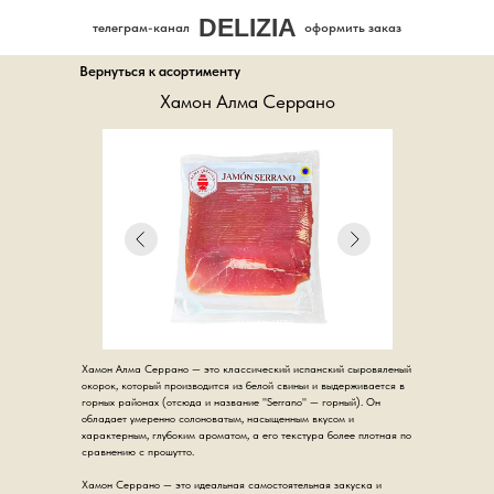
DELIZIA
телеграм-канал
оформить заказ
Вернуться к асортименту
Хамон Алма Серрано
Хамон Алма Серрано — это классический испанский сыровяленый
окорок, который производится из белой свиньи и выдерживается в
горных районах (отсюда и название "Serrano" — горный). Он
обладает умеренно солоноватым, насыщенным вкусом и
характерным, глубоким ароматом, а его текстура более плотная по
сравнению с прошутто.
Хамон Серрано — это идеальная самостоятельная закуска и