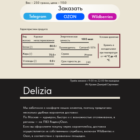
Вес - 250 грамм, цена - 1150
Заказать
Telegram
OZON
Wildberries
Характеристики продукта
Вид
Коровье
Энергетическая
Условия хранения
1005 ккал
молока
непастеризованное
ценность
Хранить в
80.0 г
Белки (г)
Производитель
Cantarelli 1876
холодильнике
при температуре
Жиры (г)
Страна
75.0 г
Италия
от
+4 °C до +8
°C
.
Углеводы (г)
0.0 г
Срок годности, дн.
240
Приём заказов с 9:00 по 22:00 без выходных
Ип Крохин Дмитрий Сергеевич
Delizia
Мы заботимся о комфорте наших клиентов, поэтому предлагаем
несколько удобных вариантов доставки:
По Москве — курьером, быстро и с возможностью отслеживания, в
регионы — на ПВЗ Яндекс/Ozon.
Если вы оформляете покупку через маркетплейсы, доставка
осуществляется их собственными службами, включая Wildberries и
Ozon, в соответствии с правилами площадок.