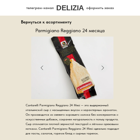
DELIZIA
телеграм-канал
оформить заказ
Вернуться к асортименту
Parmigiano Reggiano 24 месяца
Cantarelli Parmigiano Reggiano 24 Mesi — это выдержанный
итальянский сыр с насыщенным вкусом и характерным ароматом.
Он производится из свежего коровьего молока без консервантов и
искусственных добавок, сохраняя натуральность и пользу продукта.
Сыр отличается плотной зернистой текстурой и лёгкими ореховыми
нотками. Cantarelli Parmigiano Reggiano 24 Mesi идеально подходит
для пасты, салатов, горячих блюд и сырных тарелок.